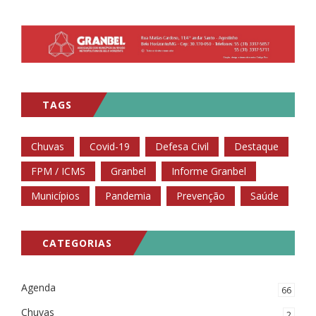
TAGS
Chuvas
Covid-19
Defesa Civil
Destaque
FPM / ICMS
Granbel
Informe Granbel
Municípios
Pandemia
Prevenção
Saúde
CATEGORIAS
Agenda
66
Chuvas
2