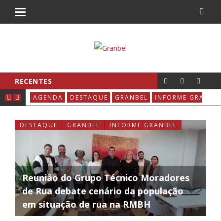
RECENTES
REUNIÃO DO GRUPO TÉCNICO MORADORES DE RUA DEBATE CENÁRIO DA POPULAÇÃO EM SITUAÇÃO DE RUA NA RMBH
NBEL
AGENDA
DESTAQUE
GRANBEL
INFORME GRANBE
DES
DESTAQUE
GRANBEL
INFORME GRANBEL
Reunião do Grupo Técnico Moradores
de Rua debate cenário da população
em situação de rua na RMBH